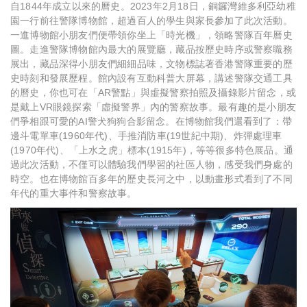
自1844年成立以來的曆史。2023年2月18日，銅鑼灣維多利亞幼稚
園一行前往警隊博物館，超過百人的學生與家長參加了此次活動。
一進博物館小朋友們便帶領你坐上「時光機」，領略警隊百年曆史
圖。走進警隊博物館內最大的展覽廳，藏品按歷史時序或警察職務
展出，藏品深得小朋友們細細品味，文物標誌著香港警隊重要的歷
史時刻和發展歷程。館內設有互動科普大屏幕，講述警隊交通工具
的曆史，你也可在「AR警點」與虛擬警察拍照及攝錄影片留念，或
是戴上VR眼鏡探索「虛擬警界」內的警察故事。最有趣的是小朋友
們爭相跟可愛的AI警犬狗狗合影留念。在博物館我們還看到了：帶
邊斗電單車(1960年代)、手推消防車(19世紀中期)、炸彈處理車
(1970年代)、「上水之虎」標本(1915年)，等等很多特色展品。通
過此次活動，不僅可以體驗我們學習的社區人物，感受我們身處的
時空。也在博物館百多年的歷史長河之中，以動畫形式看到了不同
年代的重大事件和警察故事。