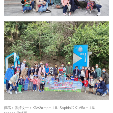
供稿：張婧女士：K3A2ampm-LIU Sophia和K1A5am-LIU