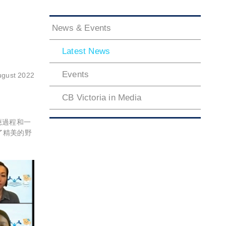
News & Events
Latest News
Events
ugust 2022
CB Victoria in Media
應過程和一
了精美的野