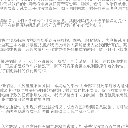
我們及我們的附屬機構毋須就任何帶有恐嚇、誹謗、色情、攻擊性或非
事宜負責，或負上任何法律責任。閣下明確同意，對任何第三者利用本
管轄區，我們不會作出任何法律意見。其他地區的人士應酌情決定是否
閣下在使用互聯網及網上操守方面已獲得所有必需的批准。
我們獲取特許 /牌照的及受到有關版權、商標、服務標記、專利權或其
自其正本內容的版權乃屬於我們的特許 / 牌照發出人及我們所有的。其
其轉移或售賣、藉以製造衍生作業或作任何形式的使用。閣下只可下載本
的版權法的情況下，否則不得修改、複製、再度派發、上載、再度轉傳或刊
製、再度派發或刊印的情況下，閣下同意不會更改或刪除原作者的特性、
取得有關資料的任何擁有權。
何保證。由於種種不同原因，本網站的部分或 全部可能於某時段內意
故障及其他我們無法控制的技術問題，對此我們概不負責。閣下同意使用
網站而導致的任何損壞或損失。我們保留因不同的原因，包括緊急系統維
，我們將儘可能在事前知會閣下。
聯網交通繁忙而出現的傳送延誤情況，或因為互聯網屬公共設施，而可能
所引致的消息謬誤或訊息未能適時傳達，我們概不負責。
入本網站，即同意任何有關本網站的索償，均 受香港法律監管而毋須