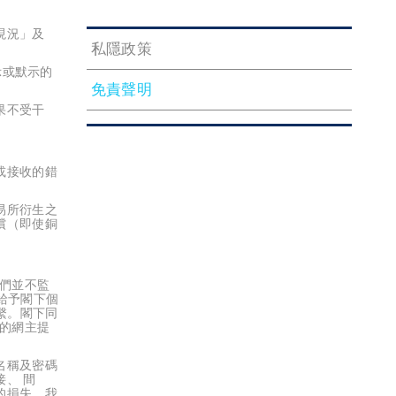
「現況」及
私隱政策
示或默示的
免責聲明
結果不受干
送或接收的錯
交易所衍生之
償（即使銅
們並不監
為給予閣下個
繫。閣下同
的網主提
名稱及密碼
、 間
的損失，我