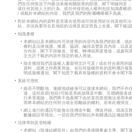
們在任何情況下均毋須承擔有關損害的賠償。閣下明確同意，
或任何其他人士的行為、或任何侵犯他人權利包括知識產權的
/ 或載於本網站的內容，我們及我們的附屬機構概不負責。
對於本網站內的資料是否適合使用或可供使用於任何其他司法
站，亦須為要符合其地區的法律及規定而負上全責。閣下確認
知識產權
本網站以及本網站內可供使用的內容均為我們的財產，或由
權利及法律保護。揀選、協調、編排及豐富其內容，以及源
分內容，閣下不得修改、登載、轉傳或再度發放，或參與
文允許下載的內容作指定的個人用途。
除非獲得我們及版權人書面明文許可及 / 或在符合適用
資料，或將之作商業用途。在任何版權所有的資料獲許複
明或版權通知。閣下知悉下載具有版權的資料不會令閣下
系統可用性
能否不間斷地、連續地或確保可以接達本網站，我們不作任
達，這些原因(包括)可能是系統故障及中斷、互聯網接達
行承受風險，我們將不負責閣下由於某些原因無法使用本
而將本網站的任何部分或全部離線的權利。若有此種情況
網上進行的通訊可能會出現傳送中斷、傳送停頓、因為互
數據錯誤等情況。一切在我們控制以外有關通訊設備故障
法律準則及管轄權
本網站（除連結網頁外）由我們的香港辦事處主導。閣下進