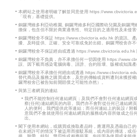
本網站之使用者明確了解並同意使用 https://www.cbvic
「現有」基礎提供。
銅鑼灣維多利亞幼稚園, 銅鑼灣維多利亞國際幼兒園及銅鑼灣
擔保，包含但不限於商業適售性、特定目的之適用性及未侵害
銅鑼灣校舍不保証 https://www.cbvictoria.ed
擾、及時提供、正確、安全可靠或免於出錯。銅鑼灣校舍亦不
銅鑼灣校舍不保証經由或透過 https://www.cbvictoria.
銅鑼灣校舍不負責，亦不承擔任何一切因使用 https://www.c
誤、因下載而感染電腦病毒、誹謗、合約毀壞、版權或知識產
銅鑼灣校舍不承擔任何經由或透過 https://www.cbvict
替代商品及服務之購買成本，及您的傳輸或資料遭到未獲授權
鑼灣校舍已被告知前開賠償之可能性亦然）。
與第三者網頁的連結
我們不能控制任何連結網頁；及我們不會對任何連結網頁
察(任何)連結網頁的內容。我們亦不會對從任何已連結網頁所接
人的便利，我們提供此等連結；而任何連結上的裝設 / 附
意我們不會就使用任何連結網頁的服務或內容所做成之任
出。
閣下使用本網站，或購買或換取產品時，應運用及憑藉自己的
在未經許可的情況下被盜用而接駁系統，或內容的傳送，或任
接、附帶、特別、懲罰性或相應損害，包括因為使用或未能使