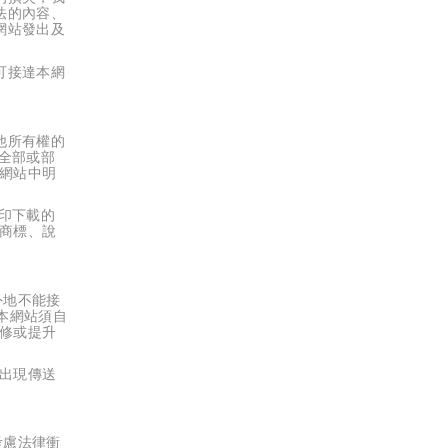
法的內容、
網站發出及
可接達本網
他所有權的
全部或部
網站中明
印下載的
商標、說
外地不能接
本網站須自
修或提升
出現傳送
考慮法律衝