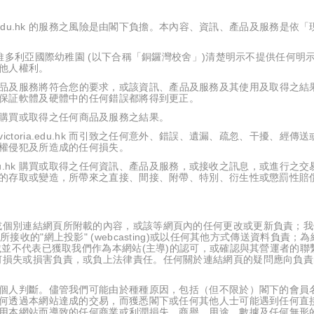
toria.edu.hk 的服務之風險是由閣下負擔。本內容、資訊、產品及服務是依
維多利亞國際幼稚園 (以下合稱「銅鑼灣校舍」)清楚明示不提供任何明
他人權利。
u.hk 的資訊、產品及服務將符合您的要求，或該資訊、產品及服務及其使用及取得之
保証軟體及硬體中的任何錯誤都將得到更正。
edu.hk 購買或取得之任何商品及服務之結果。
bvictoria.edu.hk 而引致之任何意外、錯誤、遺漏、疏忽、干擾、經傳
權侵犯及所造成的任何損失。
oria.edu.hk 購買或取得之任何資訊、產品及服務，或接收之訊息，或進行之
的存取或變造，所帶來之直接、間接、附帶、特別、衍生性或懲罰性賠
或個別連結網頁所附載的內容，或該等網頁內的任何更改或更新負責；我
收的"網上投影" (webcasting)或以任何其他方式傳送資料負責；
載並不代表已獲取我們作為本網站(主導)的認可，或確認與其營運者的聯
何損失或損害負責，或負上法律責任。任何關於連結網頁的疑問應向負責
個人判斷。儘管我們可能由於種種原因，包括（但不限於）閣下的會員
何透過本網站達成的交易，而獲悉閣下或任何其他人士可能遇到任何直接
用本網站而導致的任何商業或利潤損失、商譽、用途、數據及任何無形